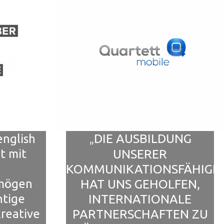
DIE AUSBILDUNG
english
„
t mit
UNSERER
KOMMUNIKATIONSFÄHIGKE
rmögen
HAT UNS GEHOLFEN,
htige
INTERNATIONALE
reative
PARTNERSCHAFTEN ZU