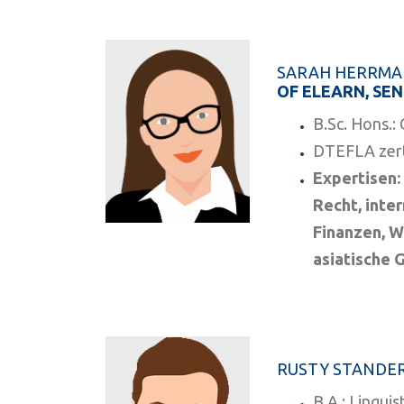
SARAH HERRM
OF ELEARN, SE
B.Sc. Hons.:
DTEFLA zert
Expertisen:
Recht, inte
Finanzen, W
asiatische 
RUSTY STANDER
B.A.: Linguis