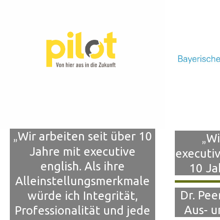
Wir arbeiten seit über 10
„
Wi
„
Jahre mit executive
executiv
english. Als ihre
10 Ja
Alleinstellungsmerkmale
Dr. Pee
würde ich Integrität,
Aus- u
Professionalität und jede