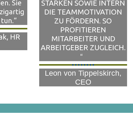
en. Sie
STÄRKEN SOWIE INTERN
nzigartig
DIE TEAMMOTIVATION
 tun.
“
ZU FÖRDERN. SO
PROFITIEREN
ak, HR
MITARBEITER UND
ARBEITGEBER ZUGLEICH.
“
Leon von Tippelskirch,
CEO