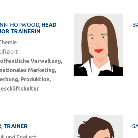
ANN-HOPWOOD,
HEAD
B
NIOR TRAINERIN
 Chemie
ifiziert
 öffentliche Verwaltung,
rnationales Marketing,
erbung, Produktion,
Geschäftskultur
,
TRAINER
S
tik und Englisch