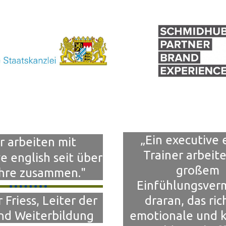
„
Ein executive 
r arbeiten mit
Trainer arbeite
e english seit über
großem
hre zusammen."
Einfühlungsve
r Friess, Leiter der
draran, das ric
nd Weiterbildung
emotionale und k